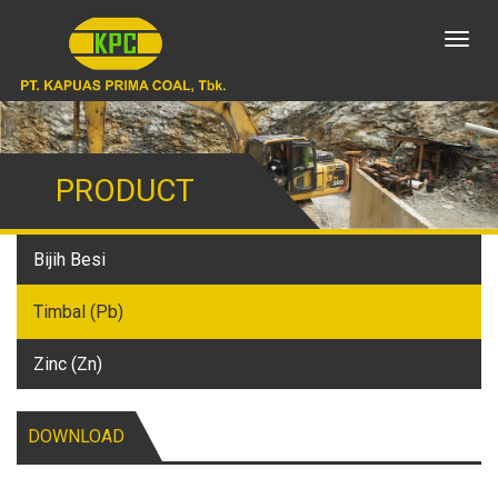
Toggl
naviga
PRODUCT
Bijih Besi
Timbal (Pb)
Zinc (Zn)
DOWNLOAD